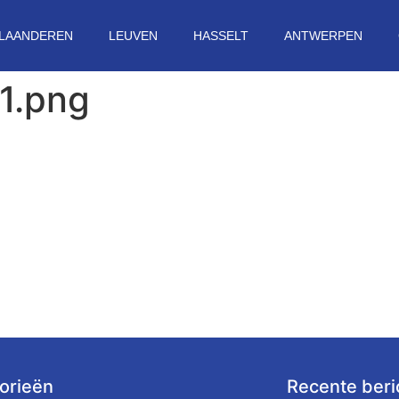
VLAANDEREN
LEUVEN
HASSELT
ANTWERPEN
1.png
orieën
Recente beri