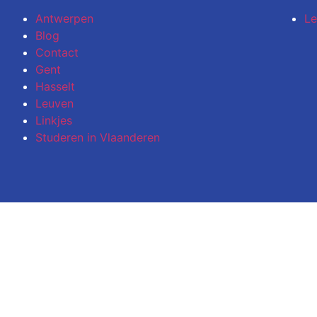
Antwerpen
Le
Blog
Contact
Gent
Hasselt
Leuven
Linkjes
Studeren in Vlaanderen