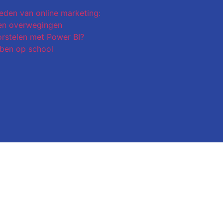
eden van online marketing:
en overwegingen
stelen met Power BI?
ben op school