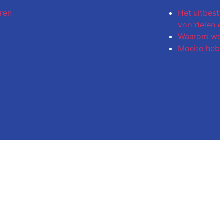
ren
Het uitbest
voordelen 
Waarom wor
Moeite heb