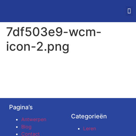
STUDEREN IN VLAAN
7df503e9-wcm-
icon-2.png
Pagina’s
Categorieën
Antwerpen
Blog
Leren
Contact