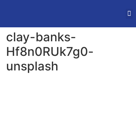
STUDEREN IN VLAAN
clay-banks-
Hf8n0RUk7g0-
unsplash