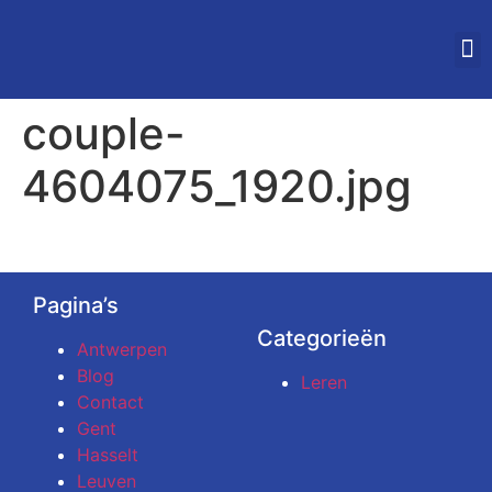
STUDEREN IN VLAAN
couple-
4604075_1920.jpg
Pagina’s
Categorieën
Antwerpen
Blog
Leren
Contact
Gent
Hasselt
Leuven