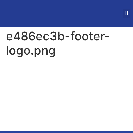
STUDEREN IN VLAAN
e486ec3b-footer-
logo.png