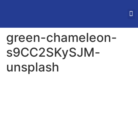
STUDEREN IN VLAAN
green-chameleon-
s9CC2SKySJM-
unsplash