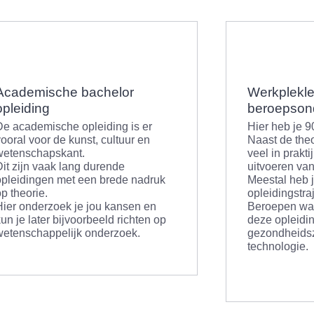
Academische bachelor
Werkplekle
opleiding
beroepson
De academische opleiding is er
Hier heb je 9
ooral voor de kunst, cultuur en
Naast de theo
wetenschapskant.
veel in prakti
Dit zijn vaak lang durende
uitvoeren van
opleidingen met een brede nadruk
Meestal heb 
p theorie.
opleidingstraj
Hier onderzoek je jou kansen en
Beroepen waa
un je later bijvoorbeeld richten op
deze opleidin
wetenschappelijk onderzoek.
gezondheidsz
technologie.