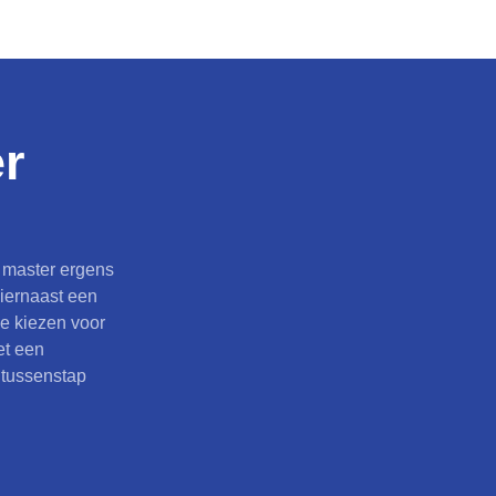
r
n master ergens
hiernaast een
je kiezen voor
et een
 tussenstap