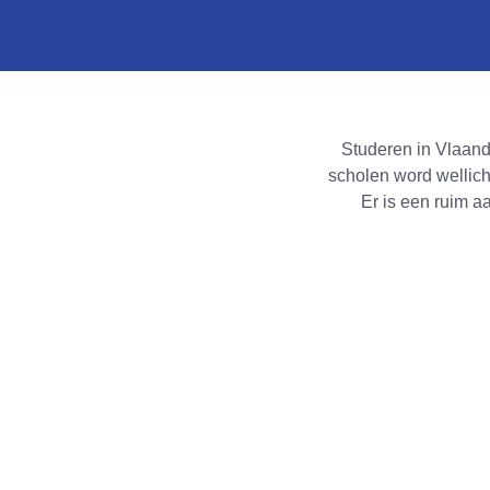
Studeren in Vlaand
scholen word wellic
Er is een ruim a