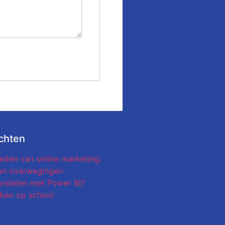
chten
eden van online marketing:
en overwegingen
stelen met Power BI?
ben op school