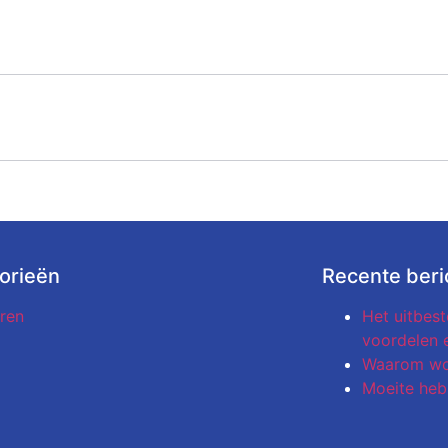
orieën
Recente beri
ren
Het uitbest
voordelen 
Waarom wor
Moeite heb