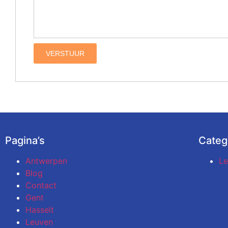
VERSTUUR
Pagina’s
Categ
Antwerpen
Le
Blog
Contact
Gent
Hasselt
Leuven