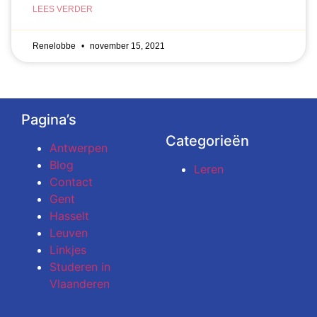
LEES VERDER
Renelobbe
november 15, 2021
Pagina’s
Categorieën
Antwerpen
Blog
Leren
Contact
Gent
Hasselt
Leuven
Linkjes
Studeren in
Vlaanderen