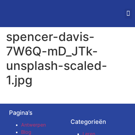
STUDEREN IN VLAAN
spencer-davis-
7W6Q-mD_JTk-
unsplash-scaled-
1.jpg
Pagina’s
Categorieën
Antwerpen
Blog
Leren